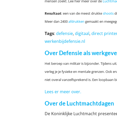
mensen zoekt. Lee hier meer over de
Luchtma
Resultaat
: een van de meest drukke
shoots
di
Meer dan 2400
afdrukken
gemaakt en meegeg
Tags
:
defensie
,
digitaal
,
direct printe
werkenbijdefensie.nl
Over Defensie als werkgeve
Het beroep van militair is bijzonder. Tijdens 
verleg je je fysieke en mentale grenzen. Ook 
niet overal vanzelfsprekend is. Een loopbaan bij
Lees er meer over.
Over de Luchtmachtdagen
De Koninklijke Luchtmacht presenteer