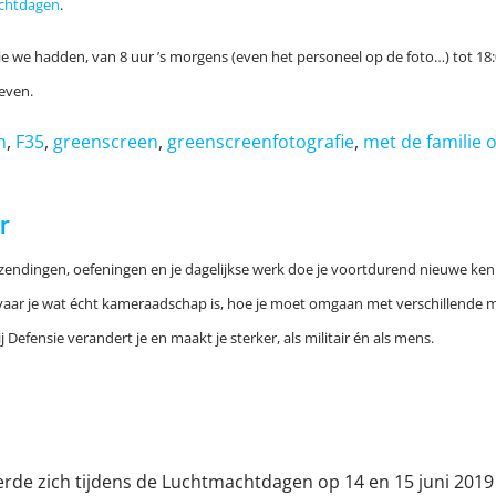
chtdagen
.
e we hadden, van 8 uur ’s morgens (even het personeel op de foto…) tot 18:0
even.
n
,
F35
,
greenscreen
,
greenscreenfotografie
,
met de familie 
r
uitzendingen, oefeningen en je dagelijkse werk doe je voortdurend nieuwe ke
ervaar je wat écht kameraadschap is, hoe je moet omgaan met verschillende m
 Defensie verandert je en maakt je sterker, als militair én als mens.
de zich tijdens de Luchtmachtdagen op 14 en 15 juni 2019 o