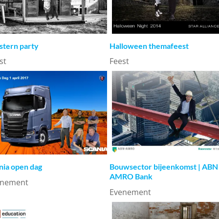
tern party
Halloween themafeest
st
Feest
nia open dag
Bouwsector bijeenkomst | ABN
AMRO Bank
enement
Evenement