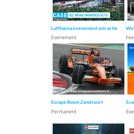
Lufthansa evenement win actie
Wes
Evenement
Fee
Escape Room Zandvoort
Sca
Permanent
Ev