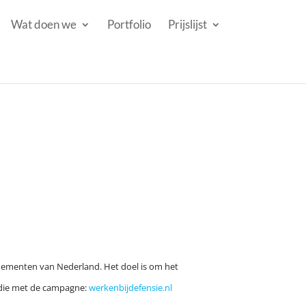
Wat doen we
Portfolio
Prijslijst
enementen van Nederland. Het doel is om het
e die met de campagne:
werkenbijdefensie.nl