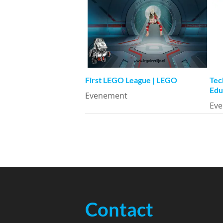
First LEGO League | LEGO
Tec
Edu
Evenement
Ev
Contact