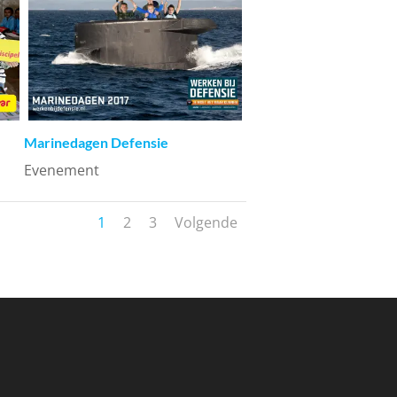
Marinedagen Defensie
Evenement
1
2
3
Volgende