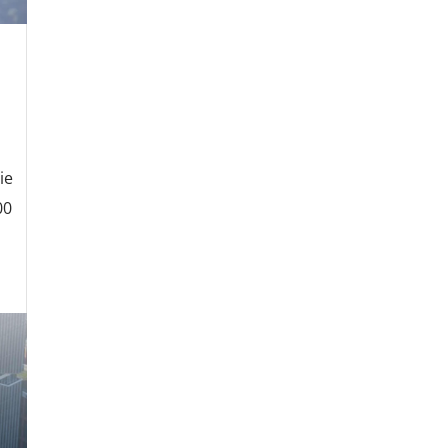
ie
00