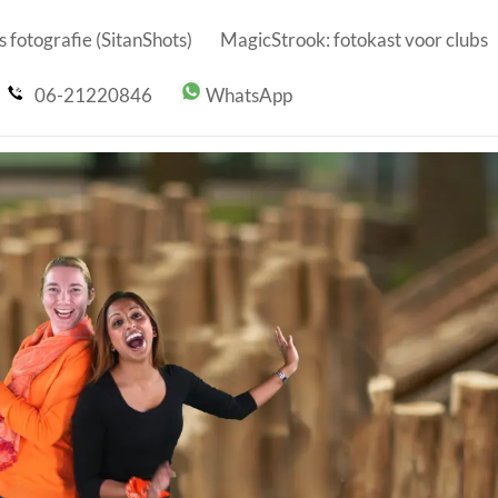
 fotografie (SitanShots)
MagicStrook: fotokast voor clubs
06-21220846
WhatsApp