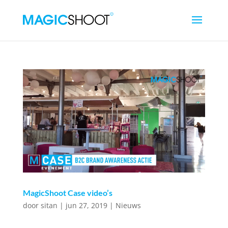
MagicShoot Case video’s
door
sitan
|
jun 27, 2019
|
Nieuws