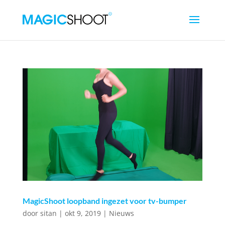
MagicShoot loopband ingezet voor tv-bumper
door
sitan
|
okt 9, 2019
|
Nieuws