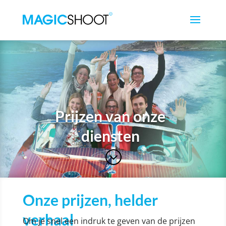
Prijzen van onze
diensten
;
Onze prijzen, helder
verhaal
Om je snel een indruk te geven van de prijzen