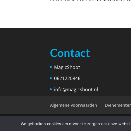
Contact
MagicShoot
0621220846
info@magicshoot.nl
Algemene voorwaarden
Evenementen
© All rights reserved | MagicShoot.n
We gebruiken cookies om ervoor te zorgen dat onze website 