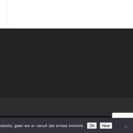
ebsite, gaan we er vanuit dat ermee instemt.
Ok
Nee