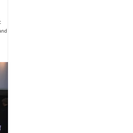
c
and