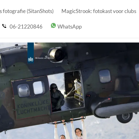
 fotografie (SitanShots)
MagicStrook: fotokast voor clubs
06-21220846
WhatsApp